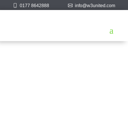
0177 8642888
info@w3united.com
EDV Service
Website